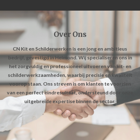
Over Ons
CN Kit en Schilderwerken is een jong en ambitieus
bedrijf, gevestigd in Helmond. Wij specialiseren ons in
het zorgvuldig en professioneel uitvoeren van kit- en
schilderwerkzaamheden, waarbij precisie en kwaliteit
voorop staan. Ons streven is om klanten te voorzien
van een perfect eindresultaat, ondersteund door onze
uitgebreide expertise binnen de sector.