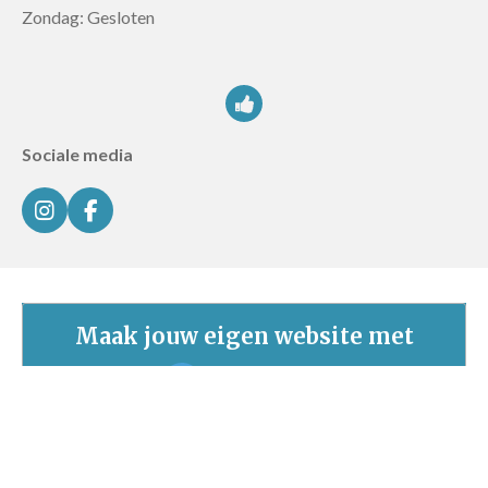
Zondag: Gesloten
Sociale media
I
F
n
a
s
c
t
e
a
b
g
o
Maak jouw eigen website met
r
o
JouwWeb
a
k
m