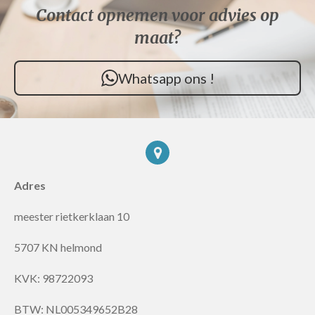
Contact opnemen voor advies op
maat?
Whatsapp ons !
Adres
meester rietkerklaan 10
5707 KN helmond
KVK: 98722093
BTW:
NL005349652B28