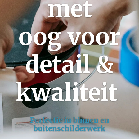
met
oog voor
detail &
kwaliteit
Perfectie in binnen en
buitenschilderwerk